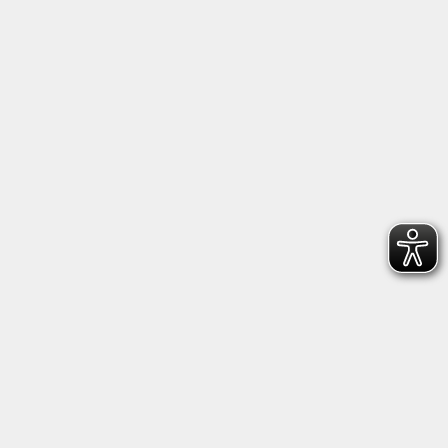
Sprachzertifikate untereinander vergleichbar zu
machen und einen Maßstab für den Erwerb von
Sprachkenntnissen zu schaffen.
Weitere Infos
vhs Lernportal
Online lernen mit dem vhs-Lernportal. Das vhs-
Lernportal ist eine kostenfreie
digitale
Lernplattform
des Deutschen Volkshochschul-
Verbands. Sie umfasst eine breite Palette an Online-
Kursen – für Deutsch als Zweitsprache,
Alphabetisierung und Grundbildung.