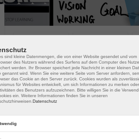
Wochentage
Tageszeit
enschutz
s sind kleine Datenmengen, die von einer Website gesendet und vom
nur buchbare
nur beginnende
nur onl
owser des Nutzers während des Surfens auf dem Computer des Nutze
chert werden. Ihr Browser speichert jede Nachricht in einer kleinen Dat
 genannt wird. Wenn Sie eine weitere Seite vom Server anfordern, se
Motorsägenkurs für Einsteiger nach D
owser das Cookie an den Server zurück. Cookies wurden als zuverlässi
214-059 Modul A
ismus für Websites entwickelt, um sich Informationen zu merken oder
tivitäten des Benutzers aufzuzeichnen. Bitte willigen Sie in die Verwen
okies ein. Weitere Informationen finden Sie in unseren
schutzhinweisen.
Datenschutz
vhs.online: Wie erziehe ich meine
Führungskraft? – Kommunikation auf
Augenhöhe
twendig