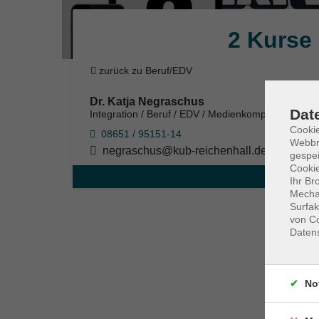
2 Kurse
zurück zu Beruf/EDV
Dr. Katja Negraschus
Dat
Integration / Beruf / EDV / Medienkompetenz
Cookie
08651 / 95151-14
Webbr
negraschus@kub-reichenhall.de
gespei
Cookie
Ihr Br
Mechan
Surfak
von Co
Daten
No