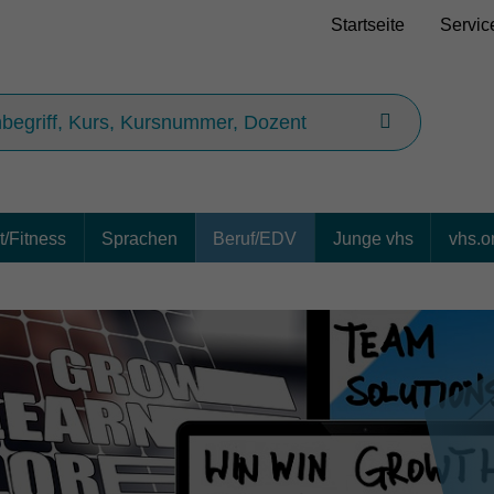
Startseite
Servic
/Fitness
Sprachen
Beruf/EDV
Junge vhs
vhs.o