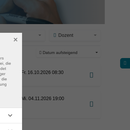
Ort
Dozent
×
Datum aufsteigend
ine
rs
ei, die
ndet
GUV
Fr. 16.10.2026 08:30
ger
 die
dung
Mi. 04.11.2026 19:00