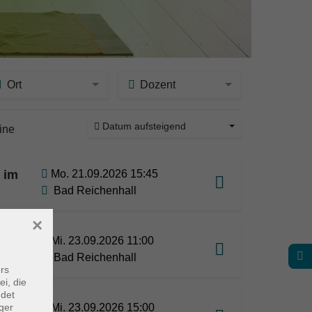
Ort
Dozent
Datum aufsteigend
ine
r im
Mo. 21.09.2026 15:45
Bad Reichenhall
×
Mi. 23.09.2026 11:00
Bad Reichenhall
rs
ei, die
ndet
ab 15
Mi. 23.09.2026 15:00
ger