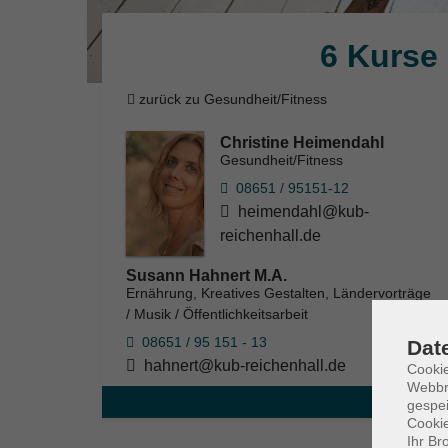
6 Kurse
zurück zu Gesundheit/Fitness
Christine Heimendahl
Gesundheit/Fitness
08651 / 95151-12
heimendahl@kub-
reichenhall.de
Susann Hahnert M.A.
Ernährung, Kreatives Gestalten, Ländervorträge
/ Musik / Öffentlichkeitsarbeit
08651 / 95 151 - 13
Dat
hahnert@kub-reichenhall.de
Cookie
Webbr
gespei
Cookie
Ihr Br