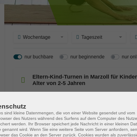
Wochentage
Tageszeit
nur buchbare
nur beginnende
nur onl
Eltern-Kind-Turnen in Marzoll für Kinde
Alter von 2-5 Jahren
enschutz
fitdankbaby®-für Mamas mit Baby ab 3
Monate, Kurs A
s sind kleine Datenmengen, die von einer Website gesendet und vom
owser des Nutzers während des Surfens auf dem Computer des Nutze
chert werden. Ihr Browser speichert jede Nachricht in einer kleinen Dat
 genannt wird. Wenn Sie eine weitere Seite vom Server anfordern, se
fitdankbaby®-für Mamas mit Kleinkind 
owser das Cookie an den Server zurück. Cookies wurden als zuverlässi