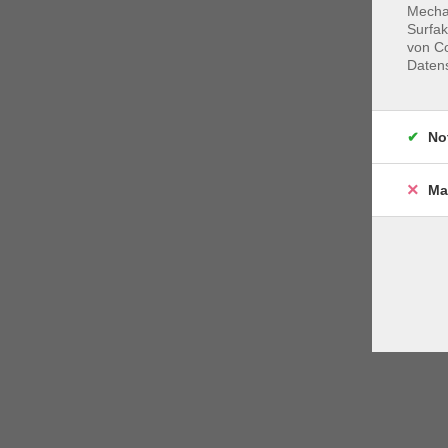
Mechan
Surfak
von Co
Daten
No
Ma