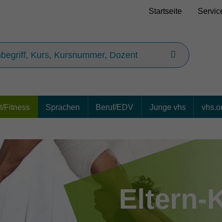
Startseite
Servic
/Fitness
Sprachen
Beruf/EDV
Junge vhs
vhs.o
Eltern-