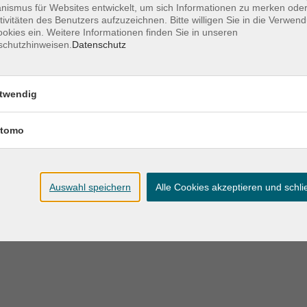
ismus für Websites entwickelt, um sich Informationen zu merken oder
Monaten
tivitäten des Benutzers aufzuzeichnen. Bitte willigen Sie in die Verwen
okies ein. Weitere Informationen finden Sie in unseren
schutzhinweisen.
Datenschutz
Eltern-Kind-Turnen für Kinder im Alter v
5 Jahren
twendig
fitdankbaby®-für Mamas mit Baby ab 3
tomo
Monate, Kurs B
Auswahl speichern
Alle Cookies akzeptieren und schl
fitdankbaby®-für Mamas mit Kleinkind 
Monaten