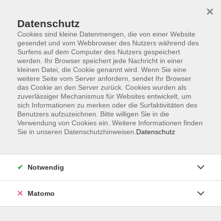
×
Datenschutz
Cookies sind kleine Datenmengen, die von einer Website
gesendet und vom Webbrowser des Nutzers während des
Surfens auf dem Computer des Nutzers gespeichert
werden. Ihr Browser speichert jede Nachricht in einer
Zum Hauptinhalt springen
kleinen Datei, die Cookie genannt wird. Wenn Sie eine
weitere Seite vom Server anfordern, sendet Ihr Browser
das Cookie an den Server zurück. Cookies wurden als
zuverlässiger Mechanismus für Websites entwickelt, um
Rund um die Geburt
sich Informationen zu merken oder die Surfaktivitäten des
Benutzers aufzuzeichnen. Bitte willigen Sie in die
Verwendung von Cookies ein. Weitere Informationen finden
Sie in unseren Datenschutzhinweisen.
Datenschutz
7 Kurse
Notwendig
zurück zu Gesundheit/Fitness
Christine Heimendahl
Matomo
Gesundheit/Fitness
08651 / 95151-12