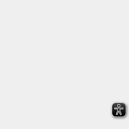
Altes Feuerhaus
Aegidiplatz 3
83435 Bad Reichenhall
info@kub-reichenhall.de
08651/95151 - 0
Öffnungszeiten der Geschäftsstelle
Montag - Freitag von 09.00 - 12.00 Uhr.
Nachmittags nach Vereinbarung.
Rechtliches
Barrierefreiheit