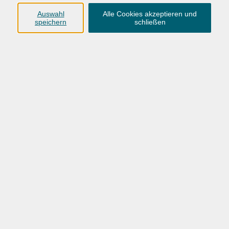
heimendahl@kub-
Auswahl
Alle Cookies akzeptieren und
reichenhall.de
speichern
schließen
Susann Hahnert M.A.
Ernährung, Kreatives Gestalten, Ländervorträge /
Musik / Öffentlichkeitsarbeit
08651 / 95 151 - 13
hahnert@kub-reichenhall.de
Ergebnisse filtern
fitdankbaby®-für Mamas mit Baby ab 3
Monate, Kurs A
Mi. 23.09.2026 11:00
Bad Reichenhall