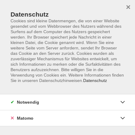
×
Datenschutz
Cookies sind kleine Datenmengen, die von einer Website
gesendet und vom Webbrowser des Nutzers während des
Surfens auf dem Computer des Nutzers gespeichert
werden. Ihr Browser speichert jede Nachricht in einer
Zum Hauptinhalt springen
kleinen Datei, die Cookie genannt wird. Wenn Sie eine
weitere Seite vom Server anfordern, sendet Ihr Browser
das Cookie an den Server zurück. Cookies wurden als
Kunst/Kulturgeschichte
zuverlässiger Mechanismus für Websites entwickelt, um
sich Informationen zu merken oder die Surfaktivitäten des
Benutzers aufzuzeichnen. Bitte willigen Sie in die
Verwendung von Cookies ein. Weitere Informationen finden
Sie in unseren Datenschutzhinweisen.
Datenschutz
7 Kurse
zurück zu Kultur/Gestalten
Notwendig
Susann Hahnert M.A.
Matomo
Ernährung, Kreatives Gestalten, Ländervorträge /
Musik / Öffentlichkeitsarbeit
08651 / 95 151 - 13