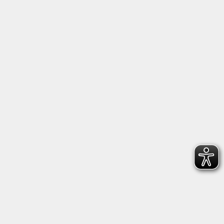
info@kub-reichenhall.de
08651/95151 - 0
Öffnungszeiten der Geschäftsstelle
Montag - Freitag von 09.00 - 12.00 Uhr.
Nachmittags nach Vereinbarung.
Rechtliches
Barrierefreiheit
Impressum
Datenschutzerklärung