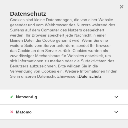
×
Datenschutz
Cookies sind kleine Datenmengen, die von einer Website
gesendet und vom Webbrowser des Nutzers während des
Surfens auf dem Computer des Nutzers gespeichert
werden. Ihr Browser speichert jede Nachricht in einer
Zum Hauptinhalt springen
kleinen Datei, die Cookie genannt wird. Wenn Sie eine
weitere Seite vom Server anfordern, sendet Ihr Browser
Die Kategorie konnte nicht gefunden werden.
das Cookie an den Server zurück. Cookies wurden als
zuverlässiger Mechanismus für Websites entwickelt, um
sich Informationen zu merken oder die Surfaktivitäten des
Benutzers aufzuzeichnen. Bitte willigen Sie in die
Verwendung von Cookies ein. Weitere Informationen finden
Sie in unseren Datenschutzhinweisen.
Datenschutz
Anschrift
Notwendig
Kultur- und Bildungsforum/
Matomo
Volkshochschule Bad Reichenhall
(Eine Einrichtung der Stadt Bad Reichenhall)
Altes Feuerhaus