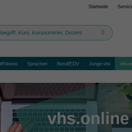
Startseite
Servic
/Fitness
Sprachen
Beruf/EDV
Junge vhs
vhs.o
vhs.onlin