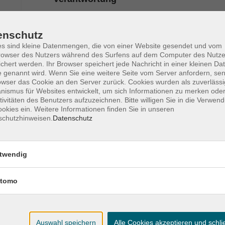
enschutz
Politik online: Iran: Menschenrechte im
s sind kleine Datenmengen, die von einer Website gesendet und vom
Ausnahmezustand: Unterdrückung,
owser des Nutzers während des Surfens auf dem Computer des Nutze
Widerstand und Krieg
chert werden. Ihr Browser speichert jede Nachricht in einer kleinen Dat
 genannt wird. Wenn Sie eine weitere Seite vom Server anfordern, se
owser das Cookie an den Server zurück. Cookies wurden als zuverlässi
ismus für Websites entwickelt, um sich Informationen zu merken oder
tivitäten des Benutzers aufzuzeichnen. Bitte willigen Sie in die Verwen
Politik online: Fakt oder Fake - Wie man
okies ein. Weitere Informationen finden Sie in unseren
Desinformation erkennen kann
schutzhinweisen.
Datenschutz
twendig
Politik online: Fake-Bilder. Hitlers
Leibfotograf Heinrich Hoffmann und die
nationalsozialistische Fotopropaganda
tomo
Auswahl speichern
Alle Cookies akzeptieren und schl
Politik online: Insights Russia - Einblick