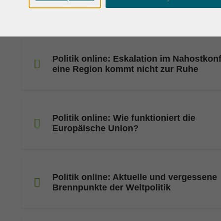
ein fremd gewordenes Land
Politik online: Eskalation im Nahostkonfl
eine Region kommt nicht zur Ruhe
Politik online: Wie funktioniert die
Europäische Union?
Politik online: Aktuelle und vergessene
Brennpunkte der Weltpolitik