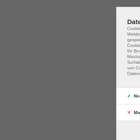
Dat
Cookie
Webbr
gespei
Cookie
Ihr Br
Mechan
Surfak
von Co
Daten
No
Ma