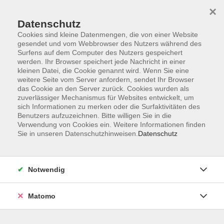
×
Datenschutz
Cookies sind kleine Datenmengen, die von einer Website
gesendet und vom Webbrowser des Nutzers während des
Surfens auf dem Computer des Nutzers gespeichert
werden. Ihr Browser speichert jede Nachricht in einer
Zum Hauptinhalt springen
Sie sind hier:
Datenschutzerklärung
kleinen Datei, die Cookie genannt wird. Wenn Sie eine
weitere Seite vom Server anfordern, sendet Ihr Browser
das Cookie an den Server zurück. Cookies wurden als
zuverlässiger Mechanismus für Websites entwickelt, um
Datenschutzerklärung
sich Informationen zu merken oder die Surfaktivitäten des
Benutzers aufzuzeichnen. Bitte willigen Sie in die
1. Speicherung von Zugriffsdaten
Verwendung von Cookies ein. Weitere Informationen finden
Sie in unseren Datenschutzhinweisen.
Datenschutz
Immer wenn Sie im Internet surfen, übermitteln Sie über
Ihren Internetbrowser automatisch Daten an den Anbieter
Notwendig
der aufgerufenen Seite. Das ist auch so bei der Nutzung
unserer Internetseite.
Matomo
Bei jedem Zugriff auf unsere Website werden Zugriffsdaten
in einer Protokolldatei auf dem Webserver unseres