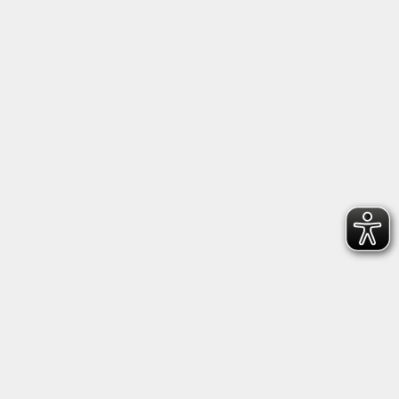
Neben den zuvor genannten Rechten haben Sie
außerdem grundsätzlich das Recht, sich bei einer
Datenschutzaufsichtsbehörde zu beschweren.
11. Kontaktdaten des Datenschutzbeauftragten der
Stadt Bad Reichenhall
Christian Staudacher
E-Mail :
christian.staudacher@stadt-bad-reichenhall.de
Telefon: 08651/775-290
Adresse: Rathausplatz 1-8, 83435 Bad Reichenhall
Stand: 15.05.2025