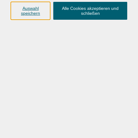
Providers (Kufer Software Konzeption) gespeichert.
Auswahl
Alle Cookies akzeptieren und
speichern
schließen
Dieser Datensatz besteht aus:
- der IP-Adresse des anfragenden Endgeräts,
- Datum und Uhrzeit des Abrufs,
- dem Namen und der URL der angeforderten Datei,
- der übertragenen Datenmenge,
- der Meldung, ob der Abruf erfolgreich war,
- Erkennungsdaten des verwendeten Browsers und
Betriebssystems,
- Website, von der aus der Zugriff erfolgt, sowie
- dem Namen Ihres Internet-Zugangs-Providers.