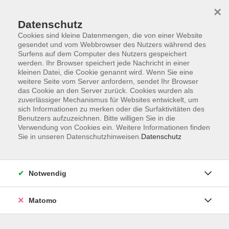
×
Datenschutz
Cookies sind kleine Datenmengen, die von einer Website
gesendet und vom Webbrowser des Nutzers während des
Surfens auf dem Computer des Nutzers gespeichert
werden. Ihr Browser speichert jede Nachricht in einer
Zum Hauptinhalt springen
Sie sind hier:
Newsletter
kleinen Datei, die Cookie genannt wird. Wenn Sie eine
weitere Seite vom Server anfordern, sendet Ihr Browser
das Cookie an den Server zurück. Cookies wurden als
zuverlässiger Mechanismus für Websites entwickelt, um
zum Newsletter anmelden
sich Informationen zu merken oder die Surfaktivitäten des
Benutzers aufzuzeichnen. Bitte willigen Sie in die
E-Mail *
Verwendung von Cookies ein. Weitere Informationen finden
Sie in unseren Datenschutzhinweisen.
Datenschutz
Wir werden Ihre E-Mail niemals an Dritte weitergeben.
Notwendig
Wenn wir Sie persönlich ansprechen dürfen, geben Sie
uns bitte noch ein paar Informationen:
Matomo
Anrede