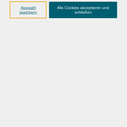
Auswahl
Alle Cookies akzeptieren und
Vorname
speichern
schließen
Nachname
Mit dem Senden Ihrer Daten erklären Sie sich mit der
Verarbeitung gemäß unseren
Datenschutzbestimmungen einverstanden.
Wie wir Ihre Daten verarbeiten, erfahren Sie in unseren
Datenschutzbestimmungen
.
E-Mail Adresse eintragen
Felder, die mit * gekennzeichnet sind, müssen ausgefüllt werden.