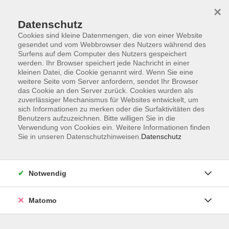
×
Datenschutz
Cookies sind kleine Datenmengen, die von einer Website
gesendet und vom Webbrowser des Nutzers während des
Surfens auf dem Computer des Nutzers gespeichert
werden. Ihr Browser speichert jede Nachricht in einer
Zum Hauptinhalt springen
Sie sind hier:
Mediadaten
kleinen Datei, die Cookie genannt wird. Wenn Sie eine
weitere Seite vom Server anfordern, sendet Ihr Browser
das Cookie an den Server zurück. Cookies wurden als
zuverlässiger Mechanismus für Websites entwickelt, um
Werben Sie in unserem
sich Informationen zu merken oder die Surfaktivitäten des
Benutzers aufzuzeichnen. Bitte willigen Sie in die
Programmheft – sichtbar werden,
Verwendung von Cookies ein. Weitere Informationen finden
Bildung stärken
Sie in unseren Datenschutzhinweisen.
Datenschutz
Präsentieren Sie Ihr Unternehmen im Programmheft der
Notwendig
Volkshochschule Bad Reichenhall und erreichen Sie eine
breite, bildungsinteressierte Zielgruppe aus der Region.
Matomo
Sichern Sie sich rechtzeitig Ihren Anzeigenplatz und
profitieren Sie von der hohen Reichweite und langen