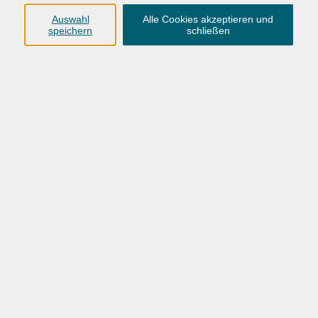
Nutzungsdauer unseres Hefts.
Auswahl
Alle Cookies akzeptieren und
speichern
schließen
Mit Ihrer Anzeige unterstützen Sie das Kultur- und
Bildungsforum / die Volkshochschule Bad Reichenhall –
einen zentralen Bildungsträger vor Ort – und fördern aktiv
den Zukunftsbereich Bildung.
Jetzt Anzeige buchen – regional wirken, Bildung
fördern.
Unsere aktuellen Mediadaten finden Sie hier:
Bei Interesse wenden Sie sich bitte an:
Christine Böhme
KUB-Forum/vhs Bad Reichenhall
Aegidiplatz 3
83435 Bad Reichenhall
Tel.: 08651 / 95151-0
EMail:
boehme@vhs-reichenhall.de