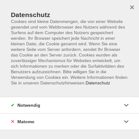
×
Datenschutz
Cookies sind kleine Datenmengen, die von einer Website
gesendet und vom Webbrowser des Nutzers während des
Surfens auf dem Computer des Nutzers gespeichert
werden. Ihr Browser speichert jede Nachricht in einer
Zum Hauptinhalt springen
kleinen Datei, die Cookie genannt wird. Wenn Sie eine
weitere Seite vom Server anfordern, sendet Ihr Browser
Der Kurs konnte nicht gefunden werden.
das Cookie an den Server zurück. Cookies wurden als
zuverlässiger Mechanismus für Websites entwickelt, um
sich Informationen zu merken oder die Surfaktivitäten des
Benutzers aufzuzeichnen. Bitte willigen Sie in die
Verwendung von Cookies ein. Weitere Informationen finden
Sie in unseren Datenschutzhinweisen.
Datenschutz
Anschrift
Notwendig
Kultur- und Bildungsforum/
Matomo
Volkshochschule Bad Reichenhall
(Eine Einrichtung der Stadt Bad Reichenhall)