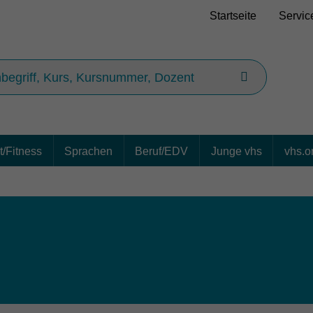
Startseite
Servic
/Fitness
Sprachen
Beruf/EDV
Junge vhs
vhs.o