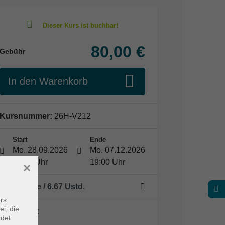
80,00 €
Gebühr
In den Warenkorb
Kursnummer:
26H-V212
Start
Ende
Mo. 28.09.2026
Mo. 07.12.2026
18:00 Uhr
19:00 Uhr
×
10 Termine
/ 6.67
Ustd.
rs
ei, die
Dozent*in:
ndet