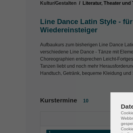
Kultur/Gestalten
Literatur, Theater und
Line Dance Latin Style - fü
Wiedereinsteiger
Aufbaukurs zum bisherigen Line Dance Latin
verschiedene Line Dance - Tänze mit Elem
Choreographien entsprechen Leicht-Fortgesc
Tanzen liebt und noch mehr Herausforderung s
Handtuch, Getränk, bequeme Kleidung und 
Kurstermine
10
Dat
Cookie
Webbr
gespei
Cookie
1