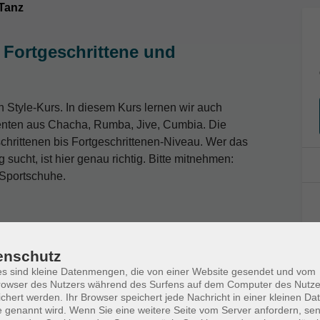
 Tanz
r Fortgeschrittene und
 Style-Kurs. In diesem Kurs lernen wir auch
enten aus Chacha, Rumba, Jive, Cumbia. Die
hrittenen bis Fortgeschrittenen-Niveau. Wer das
ucht, ist hier genau richtig. Bitte mitnehmen:
Sportschuhe.
enschutz
s sind kleine Datenmengen, die von einer Website gesendet und vom
owser des Nutzers während des Surfens auf dem Computer des Nutze
Ort / Raum
chert werden. Ihr Browser speichert jede Nachricht in einer kleinen Dat
 genannt wird. Wenn Sie eine weitere Seite vom Server anfordern, se