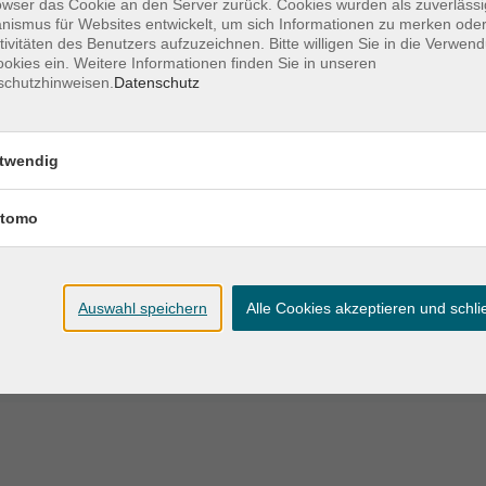
Altes Feuerhaus,
owser das Cookie an den Server zurück. Cookies wurden als zuverlässi
 19:00 Uhr
ismus für Websites entwickelt, um sich Informationen zu merken oder
Raum 3.03
tivitäten des Benutzers aufzuzeichnen. Bitte willigen Sie in die Verwen
okies ein. Weitere Informationen finden Sie in unseren
Altes Feuerhaus,
schutzhinweisen.
Datenschutz
9:00 Uhr
Raum 3.03
Altes Feuerhaus,
twendig
9:00 Uhr
Raum 3.03
tomo
Altes Feuerhaus,
9:00 Uhr
Raum 3.03
Auswahl speichern
Alle Cookies akzeptieren und schl