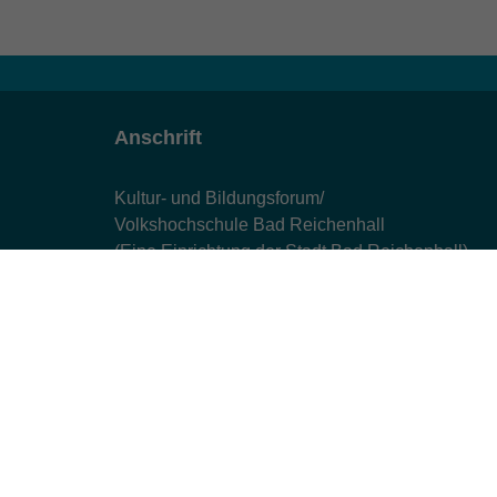
Anschrift
Kultur- und Bildungsforum/
Volkshochschule Bad Reichenhall
(Eine Einrichtung der Stadt Bad Reichenhall)
Altes Feuerhaus
Aegidiplatz 3
83435 Bad Reichenhall
info@kub-reichenhall.de
08651/95151 - 0