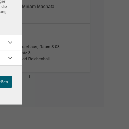
ger
 die
Miriam Machata
dung
Altes…
Altes Feuerhaus, Raum 3.03
Aegidiplatz 3
83435 Bad Reichenhall
ießen