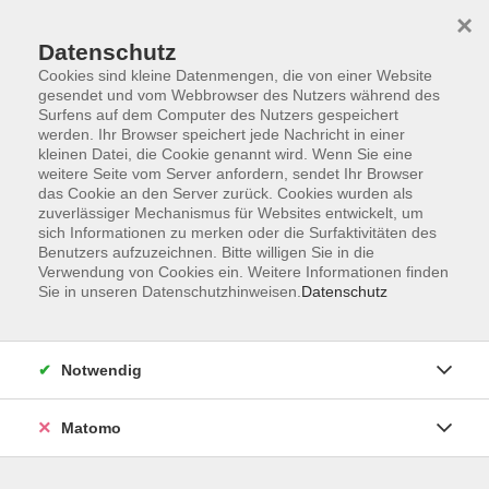
×
Datenschutz
Cookies sind kleine Datenmengen, die von einer Website
gesendet und vom Webbrowser des Nutzers während des
Surfens auf dem Computer des Nutzers gespeichert
werden. Ihr Browser speichert jede Nachricht in einer
Zum Hauptinhalt springen
kleinen Datei, die Cookie genannt wird. Wenn Sie eine
Sie sind hier:
weitere Seite vom Server anfordern, sendet Ihr Browser
Junge vhs
das Cookie an den Server zurück. Cookies wurden als
zuverlässiger Mechanismus für Websites entwickelt, um
sich Informationen zu merken oder die Surfaktivitäten des
Survival Skills für die ganze Familie (Kinder
Benutzers aufzuzeichnen. Bitte willigen Sie in die
Verwendung von Cookies ein. Weitere Informationen finden
ab 6 Jahren)
Sie in unseren Datenschutzhinweisen.
Datenschutz
Habt ihr Lust, ein Draußen-Abenteuer mit Eurer
Familie zu erleben? In dieser Veranstaltung werdet ihr
Notwendig
nicht nur nützliche Überlebenstechniken erlernen,
sondern auch ein besseres Verständnis dafür
Matomo
entwickeln, wie man mit der Natur in Einklang lebt und
überlebt. Gemeinsam erleben wir gemeinsam einen
abenteuerlichen Nachmittag draußen in der