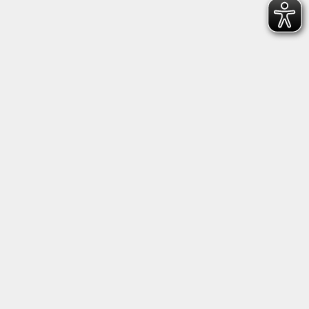
Anschrift
Kultur- und Bildungsforum/
Volkshochschule Bad Reichenhall
(Eine Einrichtung der Stadt Bad Reichenhall)
Altes Feuerhaus
Aegidiplatz 3
83435 Bad Reichenhall
info@kub-reichenhall.de
08651/95151 - 0
Öffnungszeiten der Geschäftsstelle