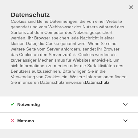
×
Datenschutz
Cookies sind kleine Datenmengen, die von einer Website
gesendet und vom Webbrowser des Nutzers während des
Surfens auf dem Computer des Nutzers gespeichert
werden. Ihr Browser speichert jede Nachricht in einer
Zum Hauptinhalt springen
kleinen Datei, die Cookie genannt wird. Wenn Sie eine
weitere Seite vom Server anfordern, sendet Ihr Browser
Der Kurs konnte nicht gefunden werden.
das Cookie an den Server zurück. Cookies wurden als
zuverlässiger Mechanismus für Websites entwickelt, um
sich Informationen zu merken oder die Surfaktivitäten des
Benutzers aufzuzeichnen. Bitte willigen Sie in die
Verwendung von Cookies ein. Weitere Informationen finden
Sie in unseren Datenschutzhinweisen.
Datenschutz
Anschrift
Notwendig
Kultur- und Bildungsforum/
Matomo
Volkshochschule Bad Reichenhall
(Eine Einrichtung der Stadt Bad Reichenhall)