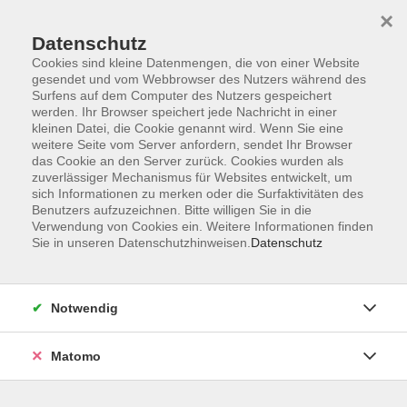
×
Datenschutz
Cookies sind kleine Datenmengen, die von einer Website
gesendet und vom Webbrowser des Nutzers während des
Surfens auf dem Computer des Nutzers gespeichert
werden. Ihr Browser speichert jede Nachricht in einer
Zum Hauptinhalt springen
kleinen Datei, die Cookie genannt wird. Wenn Sie eine
weitere Seite vom Server anfordern, sendet Ihr Browser
Der Kurs konnte nicht gefunden werden.
das Cookie an den Server zurück. Cookies wurden als
zuverlässiger Mechanismus für Websites entwickelt, um
sich Informationen zu merken oder die Surfaktivitäten des
Benutzers aufzuzeichnen. Bitte willigen Sie in die
Verwendung von Cookies ein. Weitere Informationen finden
Sie in unseren Datenschutzhinweisen.
Datenschutz
Anschrift
Notwendig
Kultur- und Bildungsforum/
Matomo
Volkshochschule Bad Reichenhall
(Eine Einrichtung der Stadt Bad Reichenhall)