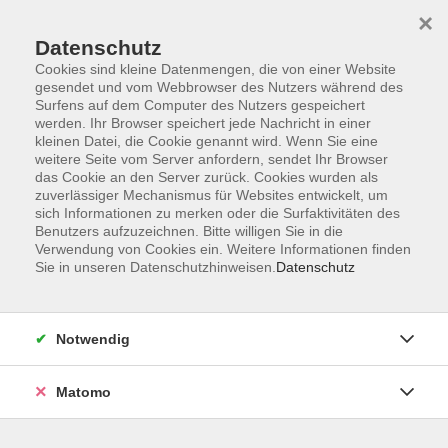
×
Datenschutz
Cookies sind kleine Datenmengen, die von einer Website
gesendet und vom Webbrowser des Nutzers während des
Surfens auf dem Computer des Nutzers gespeichert
werden. Ihr Browser speichert jede Nachricht in einer
Zum Hauptinhalt springen
kleinen Datei, die Cookie genannt wird. Wenn Sie eine
weitere Seite vom Server anfordern, sendet Ihr Browser
Der Kurs konnte nicht gefunden werden.
das Cookie an den Server zurück. Cookies wurden als
zuverlässiger Mechanismus für Websites entwickelt, um
sich Informationen zu merken oder die Surfaktivitäten des
Benutzers aufzuzeichnen. Bitte willigen Sie in die
Verwendung von Cookies ein. Weitere Informationen finden
Sie in unseren Datenschutzhinweisen.
Datenschutz
Anschrift
Notwendig
Kultur- und Bildungsforum/
Matomo
Volkshochschule Bad Reichenhall
(Eine Einrichtung der Stadt Bad Reichenhall)
Altes Feuerhaus