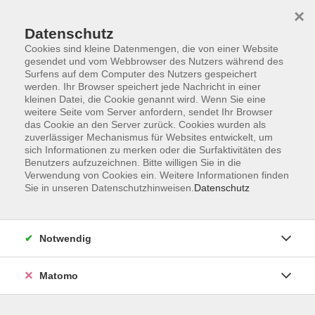
×
Datenschutz
Cookies sind kleine Datenmengen, die von einer Website
gesendet und vom Webbrowser des Nutzers während des
Surfens auf dem Computer des Nutzers gespeichert
werden. Ihr Browser speichert jede Nachricht in einer
Zum Hauptinhalt springen
kleinen Datei, die Cookie genannt wird. Wenn Sie eine
Sie sind hier:
weitere Seite vom Server anfordern, sendet Ihr Browser
Sprachen
Spanisch
das Cookie an den Server zurück. Cookies wurden als
zuverlässiger Mechanismus für Websites entwickelt, um
sich Informationen zu merken oder die Surfaktivitäten des
Spanisch A2 ab Kapitel 10
Benutzers aufzuzeichnen. Bitte willigen Sie in die
Verwendung von Cookies ein. Weitere Informationen finden
Sie in unseren Datenschutzhinweisen.
Datenschutz
Heutzutage dreht sich auf der Welt sehr viel um
Kommunikation - auch über Sprachgrenzen hinweg.
Gerade das Spanische ist unter den Fremdsprachen
Notwendig
besonders beliebt: Wir verbinden es mit herzlichen
und offenen Menschen und einer interessanten Kultur.
Matomo
Wollen Sie schon lange Spanisch lernen, und zwar
effektiv, unterhaltsam und ohne Druck? Dann sind Sie
in diesem Kurs genau richtig! Sie erlernen