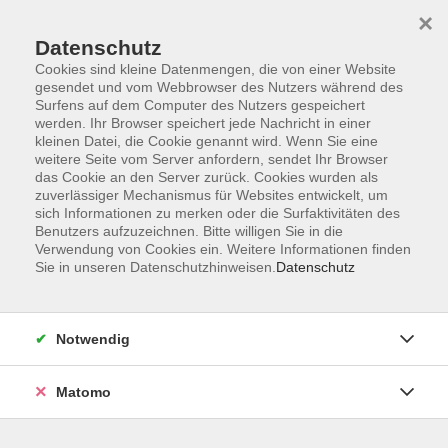
×
Datenschutz
Cookies sind kleine Datenmengen, die von einer Website
gesendet und vom Webbrowser des Nutzers während des
Surfens auf dem Computer des Nutzers gespeichert
werden. Ihr Browser speichert jede Nachricht in einer
Zum Hauptinhalt springen
kleinen Datei, die Cookie genannt wird. Wenn Sie eine
weitere Seite vom Server anfordern, sendet Ihr Browser
Der Kurs konnte nicht gefunden werden.
das Cookie an den Server zurück. Cookies wurden als
zuverlässiger Mechanismus für Websites entwickelt, um
sich Informationen zu merken oder die Surfaktivitäten des
Benutzers aufzuzeichnen. Bitte willigen Sie in die
Verwendung von Cookies ein. Weitere Informationen finden
Sie in unseren Datenschutzhinweisen.
Datenschutz
Anschrift
Notwendig
Kultur- und Bildungsforum/
Matomo
Volkshochschule Bad Reichenhall
(Eine Einrichtung der Stadt Bad Reichenhall)
Altes Feuerhaus