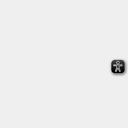
Anschrift
Kultur- und Bildungsforum/
Volkshochschule Bad Reichenhall
(Eine Einrichtung der Stadt Bad Reichenhall)
Altes Feuerhaus