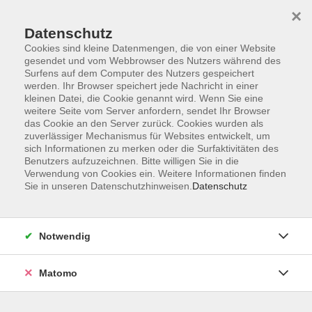
×
Datenschutz
Cookies sind kleine Datenmengen, die von einer Website
gesendet und vom Webbrowser des Nutzers während des
Surfens auf dem Computer des Nutzers gespeichert
werden. Ihr Browser speichert jede Nachricht in einer
Zum Hauptinhalt springen
kleinen Datei, die Cookie genannt wird. Wenn Sie eine
Sie sind hier:
weitere Seite vom Server anfordern, sendet Ihr Browser
vhs.online
vhs.online - AKTUELL
das Cookie an den Server zurück. Cookies wurden als
zuverlässiger Mechanismus für Websites entwickelt, um
sich Informationen zu merken oder die Surfaktivitäten des
Politik online: Aktuelle Perspektiven auf den
Benutzers aufzuzeichnen. Bitte willigen Sie in die
Verwendung von Cookies ein. Weitere Informationen finden
Bevölkerungsschutz - die Beispiele KRITIS
Sie in unseren Datenschutzhinweisen.
Datenschutz
und Klimawandel
Pandemien, veränderte sicherheitspolitische Lagen,
Notwendig
Extremwetterereignisse - der Bevölkerungsschutz
steht immer wieder vor neuen oder sich ändernden
Herausforderungen. Daraus entsteht eine Aufgabe:
Matomo
Der Bevölkerungsschutz muss sich stetig
weiterentwickeln. Wie fordert der Klimawandel