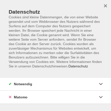
×
Datenschutz
Cookies sind kleine Datenmengen, die von einer Website
gesendet und vom Webbrowser des Nutzers während des
Surfens auf dem Computer des Nutzers gespeichert
werden. Ihr Browser speichert jede Nachricht in einer
Zum Hauptinhalt springen
kleinen Datei, die Cookie genannt wird. Wenn Sie eine
Sie sind hier:
weitere Seite vom Server anfordern, sendet Ihr Browser
vhs.online
vhs.online - AKTUELL
das Cookie an den Server zurück. Cookies wurden als
zuverlässiger Mechanismus für Websites entwickelt, um
sich Informationen zu merken oder die Surfaktivitäten des
Politik online: Eskalation im Nahostkonflikt -
Benutzers aufzuzeichnen. Bitte willigen Sie in die
Verwendung von Cookies ein. Weitere Informationen finden
eine Region kommt nicht zur Ruhe
Sie in unseren Datenschutzhinweisen.
Datenschutz
Zwischen den Straßen Teherans, den umkämpften
Vierteln Beiruts und den zerstörten Städten im
Notwendig
Gazastreifen verdichten sich die Spannungen zu
einem explosiven Geflecht aus Machtkämpfen,
Matomo
Vergeltungsschlägen und geopolitischen Rivalitäten.
Während die Islamische Republik Iran um den
Machterhalt kämpft, der Libanon unter der Last innerer