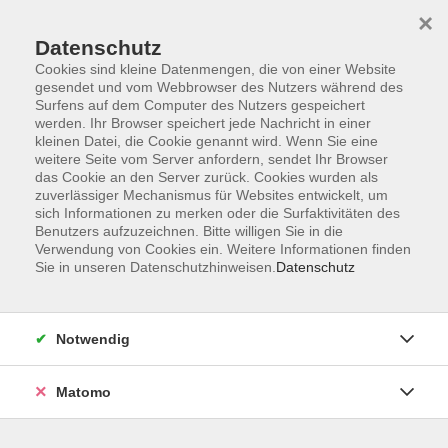
×
Datenschutz
Cookies sind kleine Datenmengen, die von einer Website
gesendet und vom Webbrowser des Nutzers während des
Surfens auf dem Computer des Nutzers gespeichert
werden. Ihr Browser speichert jede Nachricht in einer
Zum Hauptinhalt springen
kleinen Datei, die Cookie genannt wird. Wenn Sie eine
weitere Seite vom Server anfordern, sendet Ihr Browser
das Cookie an den Server zurück. Cookies wurden als
zuverlässiger Mechanismus für Websites entwickelt, um
vhs.online - AKTUELL
sich Informationen zu merken oder die Surfaktivitäten des
Benutzers aufzuzeichnen. Bitte willigen Sie in die
Verwendung von Cookies ein. Weitere Informationen finden
Sie in unseren Datenschutzhinweisen.
Datenschutz
16 Kurse
Notwendig
zurück zu vhs.online
Matomo
Ergebnisse filtern