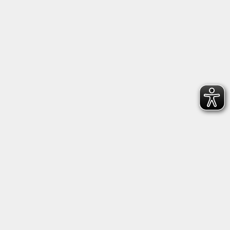
Kultur- und Bildungsforum/
Volkshochschule Bad Reichenhall
(Eine Einrichtung der Stadt Bad Reichenhall)
Altes Feuerhaus
Aegidiplatz 3
83435 Bad Reichenhall
info@kub-reichenhall.de
08651/95151 - 0
Öffnungszeiten der Geschäftsstelle
Montag - Freitag von 09.00 - 12.00 Uhr.
Nachmittags nach Vereinbarung.