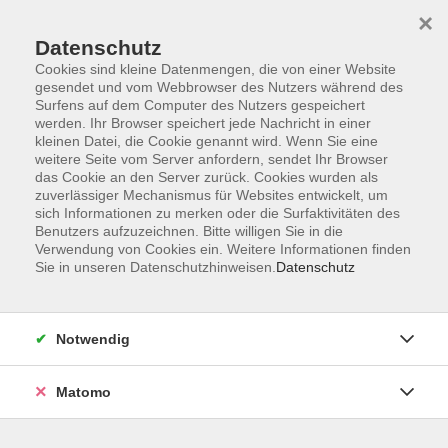
×
Datenschutz
Cookies sind kleine Datenmengen, die von einer Website
gesendet und vom Webbrowser des Nutzers während des
Surfens auf dem Computer des Nutzers gespeichert
werden. Ihr Browser speichert jede Nachricht in einer
Zum Hauptinhalt springen
kleinen Datei, die Cookie genannt wird. Wenn Sie eine
weitere Seite vom Server anfordern, sendet Ihr Browser
Der Kurs konnte nicht gefunden werden.
das Cookie an den Server zurück. Cookies wurden als
zuverlässiger Mechanismus für Websites entwickelt, um
sich Informationen zu merken oder die Surfaktivitäten des
Benutzers aufzuzeichnen. Bitte willigen Sie in die
Verwendung von Cookies ein. Weitere Informationen finden
Sie in unseren Datenschutzhinweisen.
Datenschutz
Anschrift
Notwendig
Kultur- und Bildungsforum/
Matomo
Volkshochschule Bad Reichenhall
(Eine Einrichtung der Stadt Bad Reichenhall)