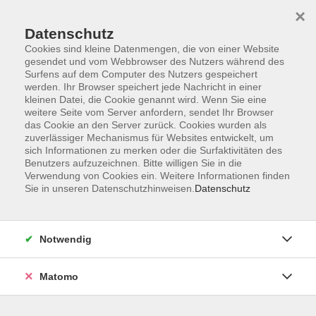
×
Datenschutz
Cookies sind kleine Datenmengen, die von einer Website
gesendet und vom Webbrowser des Nutzers während des
Surfens auf dem Computer des Nutzers gespeichert
werden. Ihr Browser speichert jede Nachricht in einer
Zum Hauptinhalt springen
kleinen Datei, die Cookie genannt wird. Wenn Sie eine
weitere Seite vom Server anfordern, sendet Ihr Browser
Der Kurs konnte nicht gefunden werden.
das Cookie an den Server zurück. Cookies wurden als
zuverlässiger Mechanismus für Websites entwickelt, um
sich Informationen zu merken oder die Surfaktivitäten des
Benutzers aufzuzeichnen. Bitte willigen Sie in die
Verwendung von Cookies ein. Weitere Informationen finden
Sie in unseren Datenschutzhinweisen.
Datenschutz
Anschrift
Notwendig
Kultur- und Bildungsforum/
Matomo
Volkshochschule Bad Reichenhall
(Eine Einrichtung der Stadt Bad Reichenhall)
Altes Feuerhaus