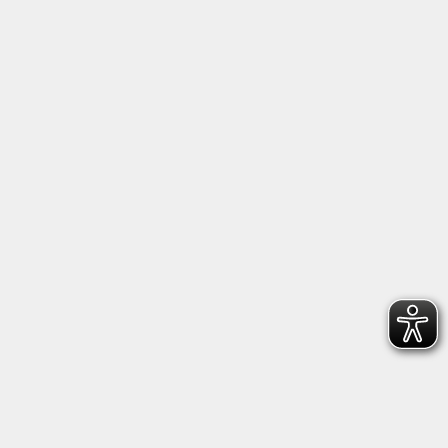
Anschrift
Kultur- und Bildungsforum/
Volkshochschule Bad Reichenhall
(Eine Einrichtung der Stadt Bad Reichenhall)
Altes Feuerhaus
Aegidiplatz 3
83435 Bad Reichenhall
info@kub-reichenhall.de