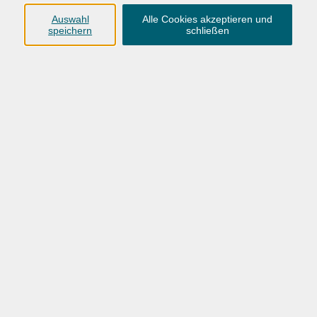
heimendahl@kub-
reichenhall.de
Auswahl
Alle Cookies akzeptieren und
speichern
schließen
Susann Hahnert M.A.
Ernährung, Kreatives Gestalten, Ländervorträge /
Musik / Öffentlichkeitsarbeit
08651 / 95 151 - 13
hahnert@kub-reichenhall.de
Ergebnisse filtern
Qi Gong für Alle
Mi. 23.09.2026 18:10
Bad Reichenhall
Beweglich & Stark - Sanftes Rückentraining