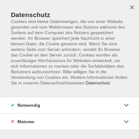
×
Datenschutz
Cookies sind kleine Datenmengen, die von einer Website
gesendet und vom Webbrowser des Nutzers während des
Surfens auf dem Computer des Nutzers gespeichert
werden. Ihr Browser speichert jede Nachricht in einer
Zum Hauptinhalt springen
kleinen Datei, die Cookie genannt wird. Wenn Sie eine
weitere Seite vom Server anfordern, sendet Ihr Browser
das Cookie an den Server zurück. Cookies wurden als
Entspannung/Stressbewältig
zuverlässiger Mechanismus für Websites entwickelt, um
sich Informationen zu merken oder die Surfaktivitäten des
Benutzers aufzuzeichnen. Bitte willigen Sie in die
Verwendung von Cookies ein. Weitere Informationen finden
Sie in unseren Datenschutzhinweisen.
Datenschutz
22 Kurse
zurück zu Gesundheit/Fitness
Notwendig
Christine Heimendahl
Matomo
Gesundheit/Fitness
08651 / 95151-12