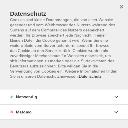
×
Datenschutz
Cookies sind kleine Datenmengen, die von einer Website
gesendet und vom Webbrowser des Nutzers während des
Surfens auf dem Computer des Nutzers gespeichert
werden. Ihr Browser speichert jede Nachricht in einer
Zum Hauptinhalt springen
kleinen Datei, die Cookie genannt wird. Wenn Sie eine
Sie sind hier:
weitere Seite vom Server anfordern, sendet Ihr Browser
Gesundheit/Fitness
Ernährung
das Cookie an den Server zurück. Cookies wurden als
zuverlässiger Mechanismus für Websites entwickelt, um
sich Informationen zu merken oder die Surfaktivitäten des
Indische und pakistanische Küche
Benutzers aufzuzeichnen. Bitte willigen Sie in die
Verwendung von Cookies ein. Weitere Informationen finden
Sie in unseren Datenschutzhinweisen.
Datenschutz
Tauchen Sie ein in die faszinierende Genusswelt
Indiens und Pakistans und entdecken Sie die Vielfalt
einer Küche voller Farben, Düfte und intensiver
Notwendig
Aromen. Frische Zutaten, duftende Gewürze und
traditionelle Rezepte machen die Kochkunst beider
Matomo
Länder zu einem einzigartigen Erlebnis. In diesem
Kurs bereiten Sie gemeinsam ein authentisches Menü
zu, das vegetarische und fleischhaltige Spezialitäten