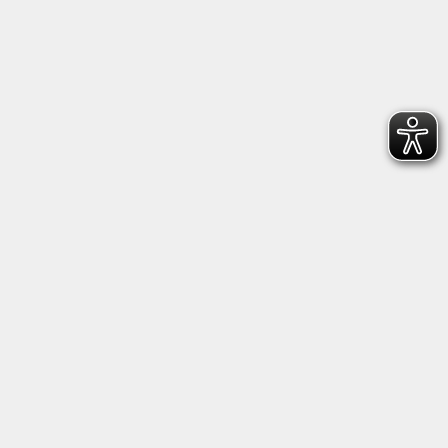
Anschrift
Kultur- und Bildungsforum/
Volkshochschule Bad Reichenhall
(Eine Einrichtung der Stadt Bad Reichenhall)
Altes Feuerhaus
Aegidiplatz 3
83435 Bad Reichenhall
info@kub-reichenhall.de