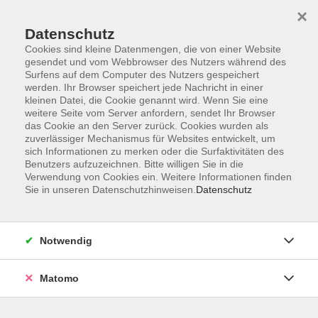
×
Datenschutz
Cookies sind kleine Datenmengen, die von einer Website
gesendet und vom Webbrowser des Nutzers während des
Surfens auf dem Computer des Nutzers gespeichert
werden. Ihr Browser speichert jede Nachricht in einer
Zum Hauptinhalt springen
kleinen Datei, die Cookie genannt wird. Wenn Sie eine
Sie sind hier:
weitere Seite vom Server anfordern, sendet Ihr Browser
Gesundheit/Fitness
Ernährung
das Cookie an den Server zurück. Cookies wurden als
zuverlässiger Mechanismus für Websites entwickelt, um
sich Informationen zu merken oder die Surfaktivitäten des
Pasta Handwerk – frisch, gefüllt,
Benutzers aufzuzeichnen. Bitte willigen Sie in die
Verwendung von Cookies ein. Weitere Informationen finden
hausgemacht
Sie in unseren Datenschutzhinweisen.
Datenschutz
Tauchen Sie ein in die Welt der frischen Pasta und
entdecken Sie, wie aus wenigen Zutaten echte
Notwendig
Genussgerichte entstehen. In diesem Kurs lernen Sie
die Grundlagen der traditionellen Pastaherstellung –
Matomo
mit viel Praxis, hilfreichen Tipps und Raum für eigene
Kreativität. Gemeinsam stellen wir einen klassischen
Pastateig her und zeigen Ihnen, worauf es bei