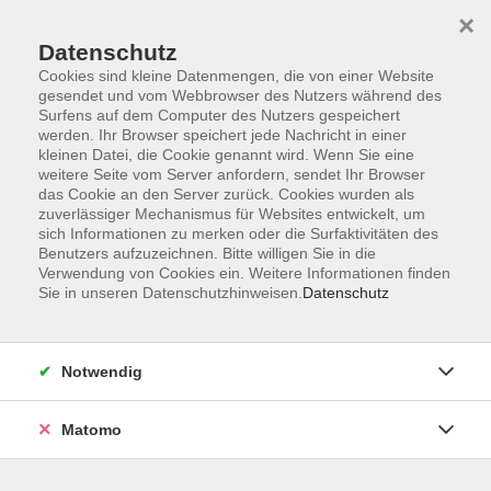
×
Datenschutz
Cookies sind kleine Datenmengen, die von einer Website
gesendet und vom Webbrowser des Nutzers während des
Surfens auf dem Computer des Nutzers gespeichert
werden. Ihr Browser speichert jede Nachricht in einer
Zum Hauptinhalt springen
kleinen Datei, die Cookie genannt wird. Wenn Sie eine
weitere Seite vom Server anfordern, sendet Ihr Browser
Der Kurs konnte nicht gefunden werden.
das Cookie an den Server zurück. Cookies wurden als
zuverlässiger Mechanismus für Websites entwickelt, um
sich Informationen zu merken oder die Surfaktivitäten des
Benutzers aufzuzeichnen. Bitte willigen Sie in die
Verwendung von Cookies ein. Weitere Informationen finden
Sie in unseren Datenschutzhinweisen.
Datenschutz
Anschrift
Notwendig
Kultur- und Bildungsforum/
Matomo
Volkshochschule Bad Reichenhall
(Eine Einrichtung der Stadt Bad Reichenhall)
Altes Feuerhaus