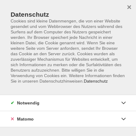
×
Datenschutz
Cookies sind kleine Datenmengen, die von einer Website
gesendet und vom Webbrowser des Nutzers während des
Surfens auf dem Computer des Nutzers gespeichert
werden. Ihr Browser speichert jede Nachricht in einer
Zum Hauptinhalt springen
kleinen Datei, die Cookie genannt wird. Wenn Sie eine
weitere Seite vom Server anfordern, sendet Ihr Browser
Der Kurs konnte nicht gefunden werden.
das Cookie an den Server zurück. Cookies wurden als
zuverlässiger Mechanismus für Websites entwickelt, um
sich Informationen zu merken oder die Surfaktivitäten des
Benutzers aufzuzeichnen. Bitte willigen Sie in die
Verwendung von Cookies ein. Weitere Informationen finden
Sie in unseren Datenschutzhinweisen.
Datenschutz
Anschrift
Notwendig
Kultur- und Bildungsforum/
Matomo
Volkshochschule Bad Reichenhall
(Eine Einrichtung der Stadt Bad Reichenhall)