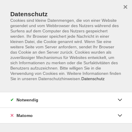
×
Datenschutz
Cookies sind kleine Datenmengen, die von einer Website
gesendet und vom Webbrowser des Nutzers während des
Surfens auf dem Computer des Nutzers gespeichert
werden. Ihr Browser speichert jede Nachricht in einer
Zum Hauptinhalt springen
kleinen Datei, die Cookie genannt wird. Wenn Sie eine
weitere Seite vom Server anfordern, sendet Ihr Browser
Der Kurs konnte nicht gefunden werden.
das Cookie an den Server zurück. Cookies wurden als
zuverlässiger Mechanismus für Websites entwickelt, um
sich Informationen zu merken oder die Surfaktivitäten des
Benutzers aufzuzeichnen. Bitte willigen Sie in die
Verwendung von Cookies ein. Weitere Informationen finden
Sie in unseren Datenschutzhinweisen.
Datenschutz
Anschrift
Notwendig
Kultur- und Bildungsforum/
Matomo
Volkshochschule Bad Reichenhall
(Eine Einrichtung der Stadt Bad Reichenhall)