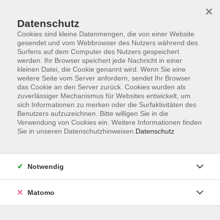
×
Datenschutz
Cookies sind kleine Datenmengen, die von einer Website
gesendet und vom Webbrowser des Nutzers während des
Surfens auf dem Computer des Nutzers gespeichert
werden. Ihr Browser speichert jede Nachricht in einer
Zum Hauptinhalt springen
kleinen Datei, die Cookie genannt wird. Wenn Sie eine
weitere Seite vom Server anfordern, sendet Ihr Browser
das Cookie an den Server zurück. Cookies wurden als
Prävention und förderfähige
zuverlässiger Mechanismus für Websites entwickelt, um
sich Informationen zu merken oder die Surfaktivitäten des
Kurse
Benutzers aufzuzeichnen. Bitte willigen Sie in die
Verwendung von Cookies ein. Weitere Informationen finden
Sie in unseren Datenschutzhinweisen.
Datenschutz
5 Kurse
Notwendig
zurück zu Gesundheit/Fitness
Christine Heimendahl
Matomo
Gesundheit/Fitness
08651 / 95151-12