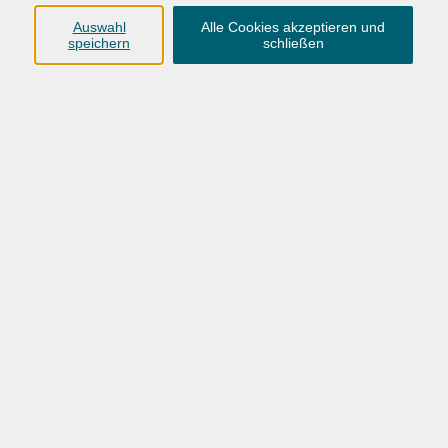
heimendahl@kub-
Auswahl
Alle Cookies akzeptieren und
reichenhall.de
speichern
schließen
Susann Hahnert M.A.
Ernährung, Kreatives Gestalten, Ländervorträge /
Musik / Öffentlichkeitsarbeit
08651 / 95 151 - 13
hahnert@kub-reichenhall.de
Ergebnisse filtern
Aqua-Fit-Gymnastik in der RupertusTherme
zertifizierter Präventionskurs gem. § 20 SGB V
Mo. 21.09.2026 19:00
Bad Reichenhall