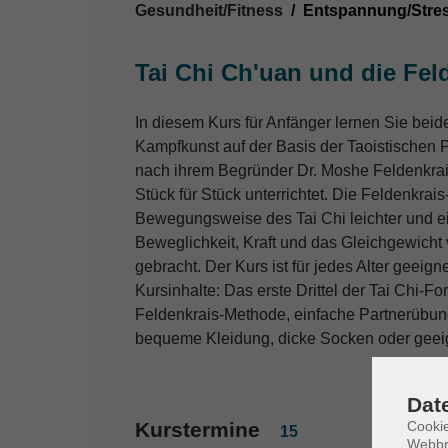
Gesundheit/Fitness
Entspannung/Stre
Tai Chi Ch'uan und die Fe
In diesem Kurs für Anfänger lernen Sie beid
Kampfkunst auf der Basis der Taoistischen 
nach ihrem Begründer Dr. Moshe Feldenkrais.
Stück für Stück unterrichtet. Die Feldenkrai
Bewegungsweise des Tai Chi leichter und ei
Beweglichkeit, Kraft und das Gleichgewicht
gebracht. Der Kurs ist für jedes Alter geeig
Kursinhalte: Das erste Drittel der Tai Chi-
Feldenkrais-Methode, einfache Partnerübun
bequeme Kleidung, dicke Socken oder geei
Dat
Cookie
Kurstermine
15
Webbr