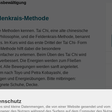
ssbewältigung
ldenkrais-Methode
e Methoden kennen. Tai Chi, eine alte chinesische
Philosophie, und die Feldenkrais-Methode, benannt
 Im Kurs wird das erste Drittel der Tai Chi- Form
s-Methode hilft dabei die besondere
nfacher zu erlernen. Beim Üben des Tai Chi wird
 verbessert. Die Energien werden zum Fließen
net. Alle Bewegungen werden sanft angeleitet.
Form nach Toyo und Petra Kobayashi, die
gen und Energieübungen. Bitte mitbringen:
gnete Schuhe, Decke.
enschutz
s sind kleine Datenmengen, die von einer Website gesendet und vom
owser des Nutzers während des Surfens auf dem Computer des Nutze