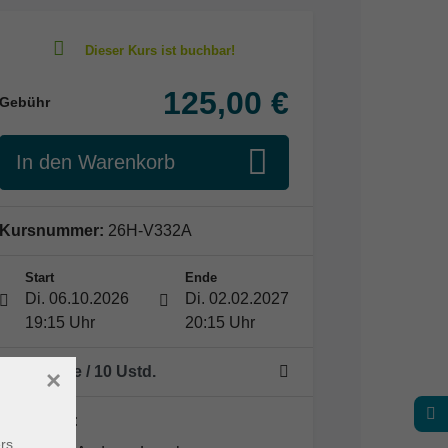
125,00 €
Gebühr
In den Warenkorb
Kursnummer:
26H-V332A
Start
Ende
Di. 06.10.2026
Di. 02.02.2027
19:15 Uhr
20:15 Uhr
15 Termine
/ 10
Ustd.
×
Dozent*in:
rs