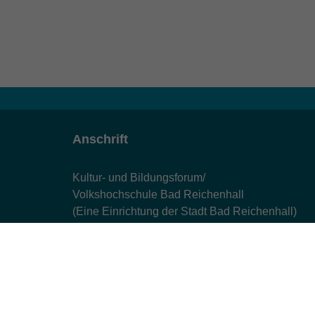
Anschrift
Kultur- und Bildungsforum/
Volkshochschule Bad Reichenhall
(Eine Einrichtung der Stadt Bad Reichenhall)
Altes Feuerhaus
Aegidiplatz 3
83435 Bad Reichenhall
info@kub-reichenhall.de
08651/95151 - 0