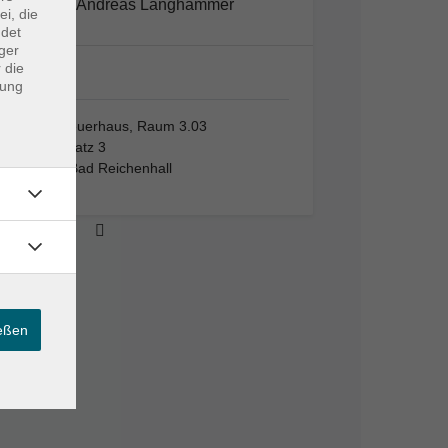
Andreas Langhammer
ei, die
ndet
ger
 die
Altes…
dung
Altes Feuerhaus, Raum 3.03
Aegidiplatz 3
83435 Bad Reichenhall
ießen