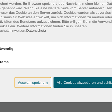
chert werden. Ihr Browser speichert jede Nachricht in einer kleinen Dat
 genannt wird. Wenn Sie eine weitere Seite vom Server anfordern, se
Ort / Raum
owser das Cookie an den Server zurück. Cookies wurden als zuverlässi
ismus für Websites entwickelt, um sich Informationen zu merken oder
tivitäten des Benutzers aufzuzeichnen. Bitte willigen Sie in die Verwen
Altes Feuerhaus,
okies ein. Weitere Informationen finden Sie in unseren
20:15 Uhr
Raum 3.03
schutzhinweisen.
Datenschutz
Altes Feuerhaus,
20:15 Uhr
Raum 3.03
twendig
Altes Feuerhaus,
tomo
20:15 Uhr
Raum 3.03
Altes Feuerhaus,
20:15 Uhr
Auswahl speichern
Alle Cookies akzeptieren und schl
Raum 3.03