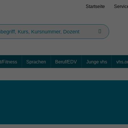
Startseite
Servic
/Fitness
Sprachen
Beruf/EDV
Junge vhs
vhs.o