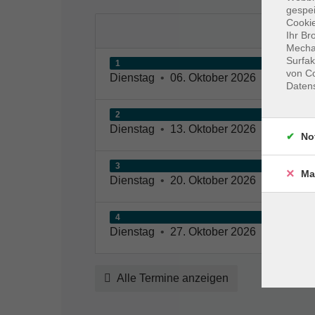
gespei
Cookie
Ihr Br
Mechan
Surfak
1
von Co
Dienstag
•
06. Oktober 2026
•
19:15 – 
Daten
2
Dienstag
•
13. Oktober 2026
•
19:15 – 
No
3
Ma
Dienstag
•
20. Oktober 2026
•
19:15 – 
4
Dienstag
•
27. Oktober 2026
•
19:15 – 
Alle Termine anzeigen