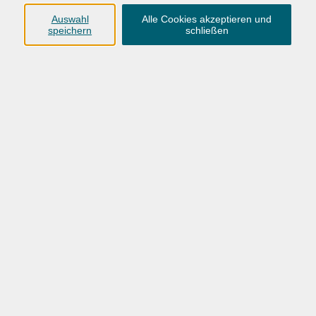
Auswahl
Alle Cookies akzeptieren und
speichern
schließen
74,00 €
Gebühr
In den Warenkorb
Kursnummer:
26H-V272
Start
Ende
Mo. 23.11.2026
Mo. 30.11.2026
19:00 Uhr
22:00 Uhr
2 Termine
/ 4
Ustd.
Dozent*in:
Susi Heckel