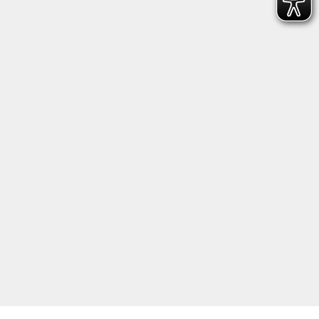
Anschrift
Kultur- und Bildungsforum/
Volkshochschule Bad Reichenhall
(Eine Einrichtung der Stadt Bad Reichenhall)
Altes Feuerhaus
Aegidiplatz 3
83435 Bad Reichenhall
info@kub-reichenhall.de
08651/95151 - 0
Öffnungszeiten der Geschäftsstelle
Montag - Freitag von 09.00 - 12.00 Uhr.