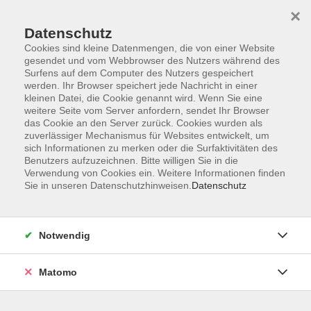
×
Datenschutz
Cookies sind kleine Datenmengen, die von einer Website
gesendet und vom Webbrowser des Nutzers während des
Surfens auf dem Computer des Nutzers gespeichert
werden. Ihr Browser speichert jede Nachricht in einer
Zum Hauptinhalt springen
kleinen Datei, die Cookie genannt wird. Wenn Sie eine
Sie sind hier:
weitere Seite vom Server anfordern, sendet Ihr Browser
Kultur/Gestalten
Kreatives Gestalten
das Cookie an den Server zurück. Cookies wurden als
zuverlässiger Mechanismus für Websites entwickelt, um
sich Informationen zu merken oder die Surfaktivitäten des
Adventstöpfern
Benutzers aufzuzeichnen. Bitte willigen Sie in die
Verwendung von Cookies ein. Weitere Informationen finden
Sie in unseren Datenschutzhinweisen.
Datenschutz
In gemütlicher Adventsatmosphäre gestalten wir aus
Ton stimmungsvolle Unikate wie Plätzchenteller,
Kerzenständer oder auch Weihrauchgefäße.
Notwendig
Genießen Sie die Auszeit vom Alltag. Die Kosten für
Brennen und Glasieren sind bei der Kursleiterin extra
Matomo
zu bezahlen. Ein weiterer Termin (nach Absprache) ist
in der Kursgebühr enthalten.