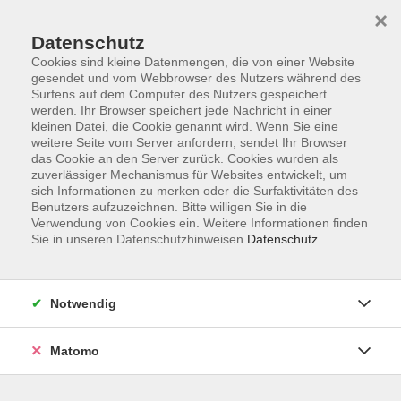
×
Datenschutz
Cookies sind kleine Datenmengen, die von einer Website
gesendet und vom Webbrowser des Nutzers während des
Surfens auf dem Computer des Nutzers gespeichert
werden. Ihr Browser speichert jede Nachricht in einer
Zum Hauptinhalt springen
kleinen Datei, die Cookie genannt wird. Wenn Sie eine
Sie sind hier:
weitere Seite vom Server anfordern, sendet Ihr Browser
Kultur/Gestalten
Kreatives Gestalten
das Cookie an den Server zurück. Cookies wurden als
zuverlässiger Mechanismus für Websites entwickelt, um
sich Informationen zu merken oder die Surfaktivitäten des
Collagen
Benutzers aufzuzeichnen. Bitte willigen Sie in die
Verwendung von Cookies ein. Weitere Informationen finden
Sie in unseren Datenschutzhinweisen.
Datenschutz
In meinem Kurs "Collagen" gestalten wir aus
unterschiedlichen Bildern und verschiedenen
Untergründen individuelle ‚Bild-Kunstwerke’. Wer mag
Notwendig
kann gerne auch eigene Bilder mitbringen.
Vorkenntnisse sind nicht erforderlich.
Matomo