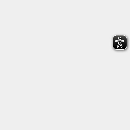
Anschrift
Kultur- und Bildungsforum/
Volkshochschule Bad Reichenhall
(Eine Einrichtung der Stadt Bad Reichenhall)
Altes Feuerhaus
Aegidiplatz 3
83435 Bad Reichenhall