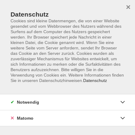
×
Datenschutz
Cookies sind kleine Datenmengen, die von einer Website
gesendet und vom Webbrowser des Nutzers während des
Surfens auf dem Computer des Nutzers gespeichert
werden. Ihr Browser speichert jede Nachricht in einer
Zum Hauptinhalt springen
kleinen Datei, die Cookie genannt wird. Wenn Sie eine
weitere Seite vom Server anfordern, sendet Ihr Browser
Der Kurs konnte nicht gefunden werden.
das Cookie an den Server zurück. Cookies wurden als
zuverlässiger Mechanismus für Websites entwickelt, um
sich Informationen zu merken oder die Surfaktivitäten des
Benutzers aufzuzeichnen. Bitte willigen Sie in die
Verwendung von Cookies ein. Weitere Informationen finden
Sie in unseren Datenschutzhinweisen.
Datenschutz
Anschrift
Notwendig
Kultur- und Bildungsforum/
Matomo
Volkshochschule Bad Reichenhall
(Eine Einrichtung der Stadt Bad Reichenhall)