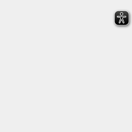
Anschrift
Kultur- und Bildungsforum/
Volkshochschule Bad Reichenhall
(Eine Einrichtung der Stadt Bad Reichenhall)
Altes Feuerhaus
Aegidiplatz 3
83435 Bad Reichenhall
info@kub-reichenhall.de
08651/95151 - 0
Öffnungszeiten der Geschäftsstelle
Montag - Freitag von 09.00 - 12.00 Uhr.