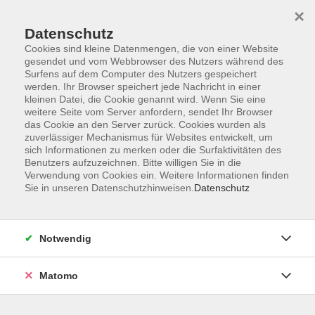
×
Datenschutz
Cookies sind kleine Datenmengen, die von einer Website
gesendet und vom Webbrowser des Nutzers während des
Surfens auf dem Computer des Nutzers gespeichert
werden. Ihr Browser speichert jede Nachricht in einer
Zum Hauptinhalt springen
kleinen Datei, die Cookie genannt wird. Wenn Sie eine
Sie sind hier:
weitere Seite vom Server anfordern, sendet Ihr Browser
Sprachen
Deutsch als Fremdsprache
das Cookie an den Server zurück. Cookies wurden als
zuverlässiger Mechanismus für Websites entwickelt, um
sich Informationen zu merken oder die Surfaktivitäten des
Deutsch als Fremdsprache A1.2 - Aufbaukurs
Benutzers aufzuzeichnen. Bitte willigen Sie in die
Verwendung von Cookies ein. Weitere Informationen finden
für Anfängerinnen und Anfänger
Sie in unseren Datenschutzhinweisen.
Datenschutz
Sie haben bereits erste Grundkenntnisse in Deutsch
und möchten nun weiterlernen? In diesem Kurs
Notwendig
vertiefen Sie Ihre Sprachkenntnisse auf dem Niveau
A1.2 und erweitern Ihren Wortschatz für Alltag, Beruf
Matomo
und Freizeit. Der Schwerpunkt liegt auf der praktischen
Anwendung der deutschen Sprache im Alltag.
Voraussetzungen sind abgeschlossene Kenntnisse