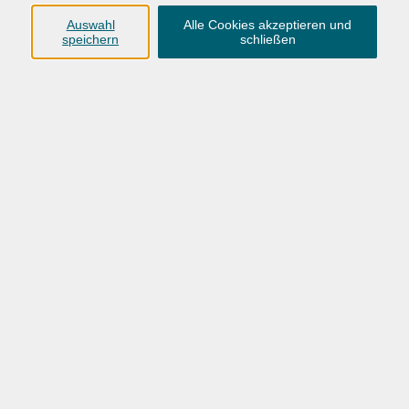
auf Niveau A1.1 oder vergleichbare Grundkenntnisse.
Auswahl
Alle Cookies akzeptieren und
speichern
schließen
Gearbeitet wird mit dem Buch "Schritte plus NEU 2
(A1.2)", Kursbuch und Arbeitsbuch mit Audios online,
ISBN 978-3-19-801081-5.
Bitte das Lehrbuch zum Kursbeginn mitbringen
(Kosten nicht in der Kursgebühr enthalten).
Kurstermine: 20 x Mo und Di
Wichtiger Hinweis bei Neuanmeldung zu einem Kurs
der Kursreihe "Deutsch als Fremdsprache" (keine
Integrationskurse):
Bei Unsicherheiten zum Kursniveau können Sie über
unsere Homepage einen kostenfreien Einstufungstest