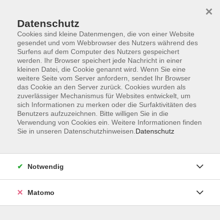
×
Datenschutz
Cookies sind kleine Datenmengen, die von einer Website
gesendet und vom Webbrowser des Nutzers während des
Surfens auf dem Computer des Nutzers gespeichert
werden. Ihr Browser speichert jede Nachricht in einer
Zum Hauptinhalt springen
kleinen Datei, die Cookie genannt wird. Wenn Sie eine
weitere Seite vom Server anfordern, sendet Ihr Browser
Der Kurs konnte nicht gefunden werden.
das Cookie an den Server zurück. Cookies wurden als
zuverlässiger Mechanismus für Websites entwickelt, um
sich Informationen zu merken oder die Surfaktivitäten des
Benutzers aufzuzeichnen. Bitte willigen Sie in die
Verwendung von Cookies ein. Weitere Informationen finden
Sie in unseren Datenschutzhinweisen.
Datenschutz
Anschrift
Notwendig
Kultur- und Bildungsforum/
Matomo
Volkshochschule Bad Reichenhall
(Eine Einrichtung der Stadt Bad Reichenhall)