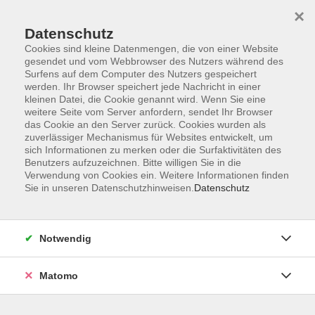
×
Datenschutz
Cookies sind kleine Datenmengen, die von einer Website
gesendet und vom Webbrowser des Nutzers während des
Surfens auf dem Computer des Nutzers gespeichert
werden. Ihr Browser speichert jede Nachricht in einer
Zum Hauptinhalt springen
kleinen Datei, die Cookie genannt wird. Wenn Sie eine
weitere Seite vom Server anfordern, sendet Ihr Browser
Der Kurs konnte nicht gefunden werden.
das Cookie an den Server zurück. Cookies wurden als
zuverlässiger Mechanismus für Websites entwickelt, um
sich Informationen zu merken oder die Surfaktivitäten des
Benutzers aufzuzeichnen. Bitte willigen Sie in die
Verwendung von Cookies ein. Weitere Informationen finden
Sie in unseren Datenschutzhinweisen.
Datenschutz
Anschrift
Notwendig
Kultur- und Bildungsforum/
Matomo
Volkshochschule Bad Reichenhall
(Eine Einrichtung der Stadt Bad Reichenhall)
Altes Feuerhaus