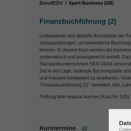
Beruf/EDV
Xpert Business (XB)
Finanzbuchführung (2)
Umfassende und aktuelle Kenntnisse der Fi
Voraussetzungen, um betriebliche Buchungs
können. In diesem Kurs werden die Kenntn
systematisch und praxisgerecht vertieft. Da
Standardkontenrahmen SKR 03/04 verwendet
Sie in der Lage, laufende Buchungsfälle un
und Industrie kompetent zu bearbeiten. Vor
"Finanzbuchführung (1)" vermittelt. Inkl. L
Prüfung bitte separat buchen (Kurs Nr. 535).
Dat
Kurstermine
22
Cookie