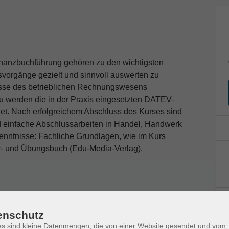
nanzbuchführung gehören zu den wichtigsten
vorgänge gezielt und sinnvoll auswerten zu
isse des betrieblichen Rechnungswesens
zu werden die in der Praxis eingesetzten DATEV-
. Nach erfolgreichem Abschluss des Kurses sind
d einfache Abschlussarbeiten in Handel, Handwerk
kenntnisse: Fachliche Grundlagen, wie im Kurs
ehr- und Übungsbuch (Edu-Media-Verlag).
enschutz
s sind kleine Datenmengen, die von einer Website gesendet und vom