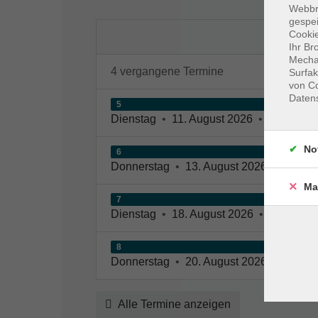
Webbr
gespei
Cookie
Ihr Br
Mechan
4 vergangene Termine
Surfak
von Co
Daten
5
Dienstag
•
11. August 2026
•
18:30 – 2
No
6
Donnerstag
•
13. August 2026
•
18:30 –
Ma
7
Dienstag
•
18. August 2026
•
18:30 – 2
8
Donnerstag
•
20. August 2026
•
18:30 –
Alle Termine anzeigen