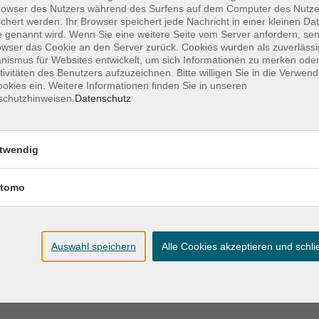
owser des Nutzers während des Surfens auf dem Computer des Nutze
chert werden. Ihr Browser speichert jede Nachricht in einer kleinen Dat
 genannt wird. Wenn Sie eine weitere Seite vom Server anfordern, se
Ort / Raum
owser das Cookie an den Server zurück. Cookies wurden als zuverlässi
ismus für Websites entwickelt, um sich Informationen zu merken oder
tivitäten des Benutzers aufzuzeichnen. Bitte willigen Sie in die Verwen
okies ein. Weitere Informationen finden Sie in unseren
schutzhinweisen.
Datenschutz
Live-Webinar
0:30 Uhr
twendig
Live-Webinar
 20:30 Uhr
tomo
Live-Webinar
0:30 Uhr
Auswahl speichern
Alle Cookies akzeptieren und schl
Live-Webinar
 20:30 Uhr