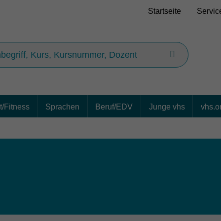
Startseite
Servic
/Fitness
Sprachen
Beruf/EDV
Junge vhs
vhs.o