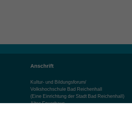
Anschrift
Kultur- und Bildungsforum/
Volkshochschule Bad Reichenhall
(Eine Einrichtung der Stadt Bad Reichenhall)
Altes Feuerhaus
Aegidiplatz 3
83435 Bad Reichenhall
info@kub-reichenhall.de