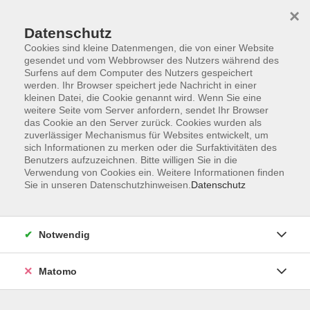
×
Datenschutz
Cookies sind kleine Datenmengen, die von einer Website
gesendet und vom Webbrowser des Nutzers während des
Surfens auf dem Computer des Nutzers gespeichert
werden. Ihr Browser speichert jede Nachricht in einer
Zum Hauptinhalt springen
kleinen Datei, die Cookie genannt wird. Wenn Sie eine
weitere Seite vom Server anfordern, sendet Ihr Browser
Der Kurs konnte nicht gefunden werden.
das Cookie an den Server zurück. Cookies wurden als
zuverlässiger Mechanismus für Websites entwickelt, um
sich Informationen zu merken oder die Surfaktivitäten des
Benutzers aufzuzeichnen. Bitte willigen Sie in die
Verwendung von Cookies ein. Weitere Informationen finden
Sie in unseren Datenschutzhinweisen.
Datenschutz
Anschrift
Notwendig
Kultur- und Bildungsforum/
Matomo
Volkshochschule Bad Reichenhall
(Eine Einrichtung der Stadt Bad Reichenhall)