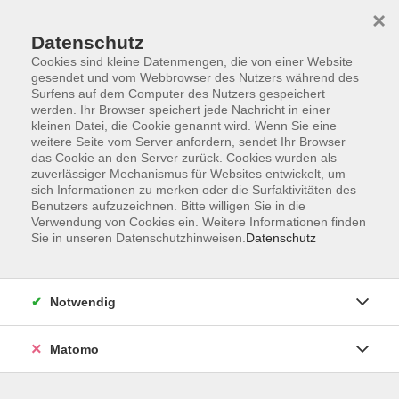
×
Datenschutz
Cookies sind kleine Datenmengen, die von einer Website
gesendet und vom Webbrowser des Nutzers während des
Surfens auf dem Computer des Nutzers gespeichert
werden. Ihr Browser speichert jede Nachricht in einer
Zum Hauptinhalt springen
kleinen Datei, die Cookie genannt wird. Wenn Sie eine
weitere Seite vom Server anfordern, sendet Ihr Browser
Der Kurs konnte nicht gefunden werden.
das Cookie an den Server zurück. Cookies wurden als
zuverlässiger Mechanismus für Websites entwickelt, um
sich Informationen zu merken oder die Surfaktivitäten des
Benutzers aufzuzeichnen. Bitte willigen Sie in die
Verwendung von Cookies ein. Weitere Informationen finden
Sie in unseren Datenschutzhinweisen.
Datenschutz
Anschrift
Notwendig
Kultur- und Bildungsforum/
Matomo
Volkshochschule Bad Reichenhall
(Eine Einrichtung der Stadt Bad Reichenhall)
Altes Feuerhaus